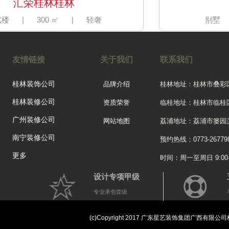
汇荣桂林桂林
楼
|
300 ㎡
|
轻奢
别墅
友情链接
关于我们
联系我们
桂林装饰公司
品牌介绍
桂林地址：桂林市叠彩
桂林装修公司
资质荣誉
临桂地址：桂林市临桂
广州装修公司
网站地图
荔浦地址：荔浦市篓园滨
南宁装修公司
预约热线：0773-26779
更多
时间：周一至周日 9:00-2
设计专项甲级
专业承包壹级
万达华府
三居
|
115 ㎡
|
欧式
(c)Copyright 2017 广东星艺装饰集团广西有