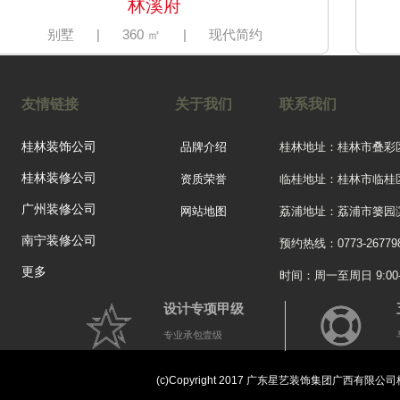
林溪府
别墅
|
360 ㎡
|
现代简约
友情链接
关于我们
联系我们
桂林装饰公司
品牌介绍
桂林地址：桂林市叠彩
桂林装修公司
资质荣誉
临桂地址：桂林市临桂
广州装修公司
网站地图
荔浦地址：荔浦市篓园滨
南宁装修公司
预约热线：0773-26779
更多
时间：周一至周日 9:00-2
设计专项甲级
专业承包壹级
彰泰名都
三居
|
110 ㎡
|
中式
(c)Copyright 2017 广东星艺装饰集团广西有