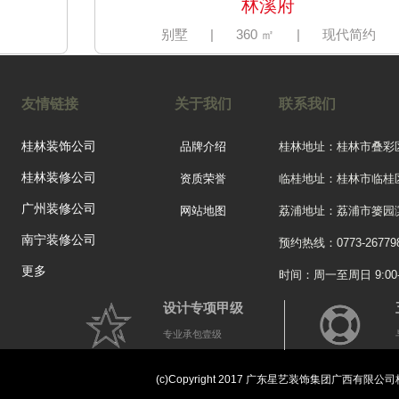
林溪府
别墅
|
360 ㎡
|
现代简约
友情链接
关于我们
联系我们
桂林装饰公司
品牌介绍
桂林地址：桂林市叠彩
桂林装修公司
资质荣誉
临桂地址：桂林市临桂
广州装修公司
网站地图
荔浦地址：荔浦市篓园滨
南宁装修公司
预约热线：0773-26779
更多
时间：周一至周日 9:00-2
设计专项甲级
专业承包壹级
彰泰睿城
三居
|
120 ㎡
|
欧式
(c)Copyright 2017 广东星艺装饰集团广西有