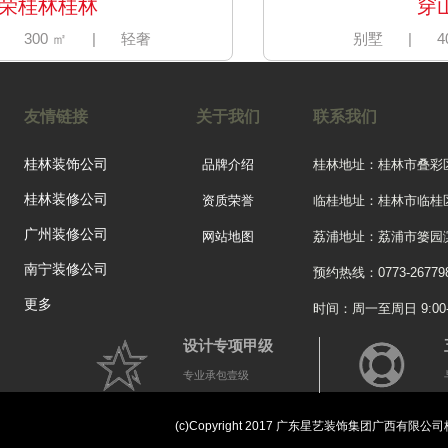
荣桂林桂林
穿山
300 ㎡
|
轻奢
别墅
|
40
友情链接
关于我们
联系我们
桂林装饰公司
品牌介绍
桂林地址：桂林市叠彩
桂林装修公司
资质荣誉
临桂地址：桂林市临桂
广州装修公司
网站地图
荔浦地址：荔浦市篓园滨
南宁装修公司
预约热线：0773-26779
更多
时间：周一至周日 9:00-2
设计专项甲级
专业承包壹级
万达华府
三居
|
115 ㎡
|
欧式
(c)Copyright 2017 广东星艺装饰集团广西有