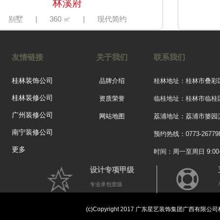
林溪府
别墅
|
360 ㎡
|
现代简约
友情链接
关于我们
联系我们
桂林装饰公司
品牌介绍
桂林地址：桂林市叠彩
桂林装修公司
资质荣誉
临桂地址：桂林市临桂
广州装修公司
网站地图
荔浦地址：荔浦市篓园滨
南宁装修公司
预约热线：0773-26779
更多
时间：周一至周日 9:00-2
设计专项甲级
专业承包壹级
彰泰名都
三居
|
110 ㎡
|
中式
(c)Copyright 2017 广东星艺装饰集团广西有